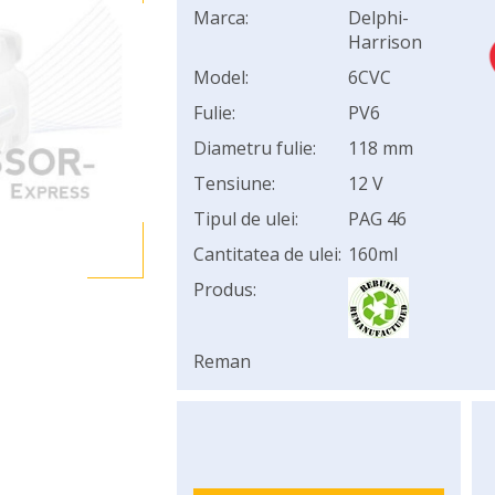
Marca:
Delphi-
Harrison
Model:
6CVC
Fulie:
PV6
Diametru fulie:
118 mm
Tensiune:
12 V
Tipul de ulei:
PAG 46
Cantitatea de ulei:
160ml
Produs:
Reman