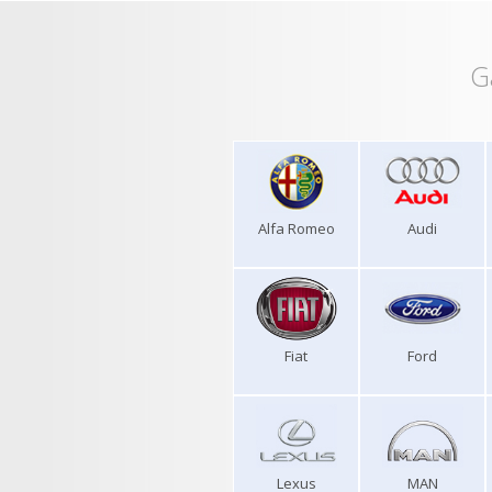
G
Alfa Romeo
Audi
Fiat
Ford
Lexus
MAN