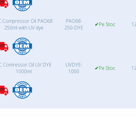
 Compressor Oil PAO68
PAO68-
✔Pe Stoc
1Z
250ml with UV dye
250-DYE
C Comressor Oil UV DYE
UVDYE-
✔Pe Stoc
1Z
1000ml
1000