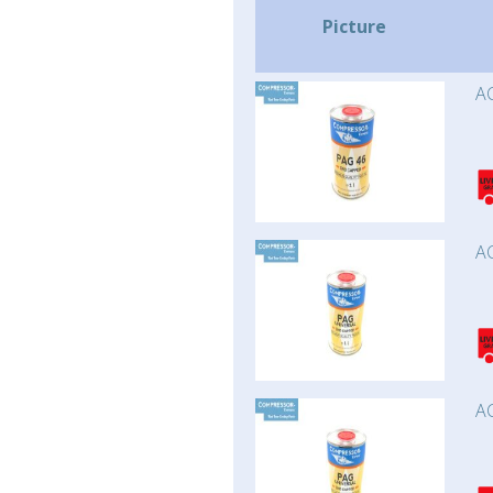
Picture
AC
AC
AC