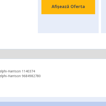
Afișează Oferta
elphi-Harrison 1140374
elphi-Harrison 9684982780