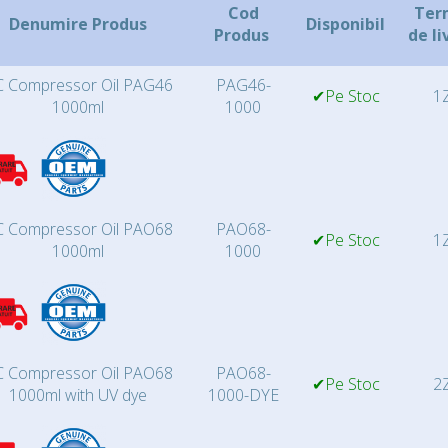
Cod
Ter
Denumire Produs
Disponibil
Produs
de li
 Compressor Oil PAG46
PAG46-
✔Pe Stoc
1Z
1000ml
1000
 Compressor Oil PAO68
PAO68-
✔Pe Stoc
1Z
1000ml
1000
 Compressor Oil PAO68
PAO68-
✔Pe Stoc
2Z
1000ml with UV dye
1000-DYE