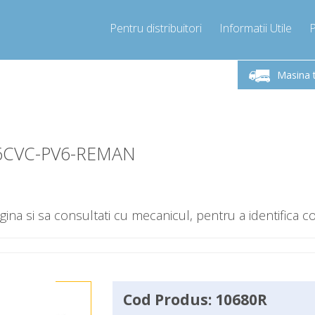
Pentru distribuitori
Informatii Utile
-Vineri 9.00 -17.00
Sunati Acum!
Luni-V
+40755060481
Masina 
+40755060481
pressor-express.ro
info@comp
-6CVC-PV6-REMAN
gina si sa consultati cu mecanicul, pentru a identifica c
Cod Produs: 10680R