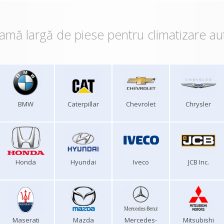
amă largă de piese pentru climatizare au
BMW
Caterpillar
Chevrolet
Chrysler
Honda
Hyundai
Iveco
JCB Inc.
Maserati
Mazda
Mercedes-
Mitsubishi