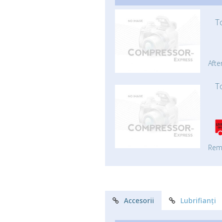
T
Afte
T
Rem
Accesorii
Lubrifianți