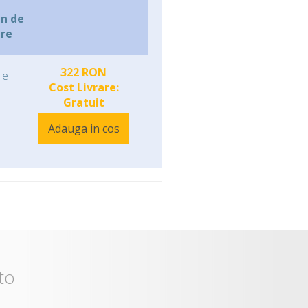
n de
are
322 RON
le
Cost Livrare:
Gratuit
Adauga in cos
to