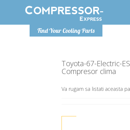
Luni-Vineri 9.00 -17.00
Find Your Cooling Parts
+40755060481
info@compressor-express.ro
Toyota-67-Electric-E
Compresor clima
Va rugam sa listati aceasta pa