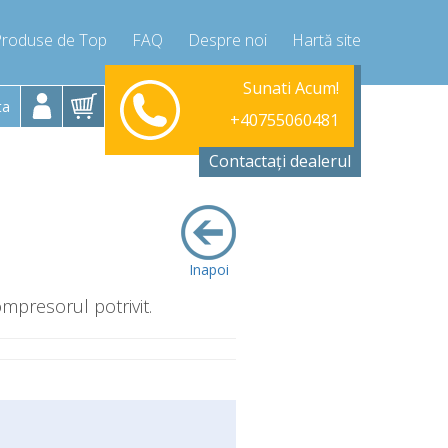
Produse de Top
FAQ
Despre noi
Hartă site
Sunati Acum!
+40755060481
ta
+40755060481
Contactați dealerul
Inapoi
ompresorul potrivit.