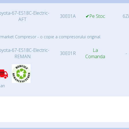
oyota-67-ES18C-Electric-
30E01A
✔Pe Stoc
6Zi
AFT
rmarket Compresor - o copie a compresorului original.
oyota-67-ES18C-Electric-
La
30E01R
-
REMAN
Comanda
an