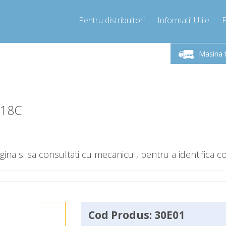
Pentru distribuitori
Informatii Utile
Sunati Acum!
Luni-Vineri 9.00 -17.00
+40755060481
Masina 
+40755060481
info@compressor-express.ro
S18C
gina si sa consultati cu mecanicul, pentru a identifica c
Cod Produs: 30E01