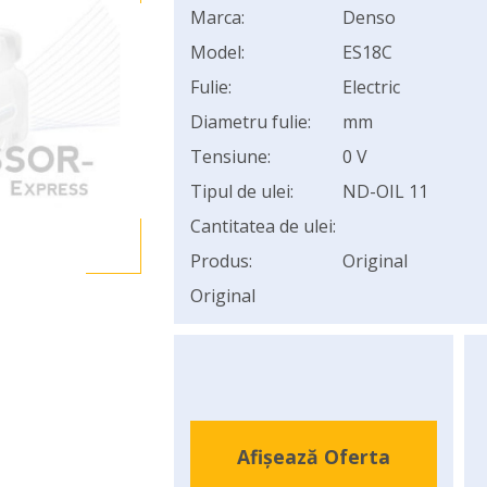
Marca:
Denso
Model:
ES18C
Fulie:
Electric
Diametru fulie:
mm
Tensiune:
0 V
Tipul de ulei:
ND-OIL 11
Cantitatea de ulei:
Produs:
Original
Original
Afișează Oferta