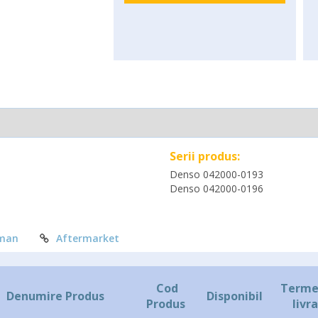
Serii produs:
Denso 042000-0193
Denso 042000-0196
man
Aftermarket
Cod
Terme
Denumire Produs
Disponibil
Produs
livr