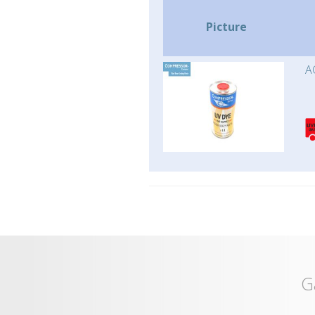
Picture
A
G