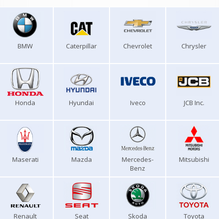
BMW
Caterpillar
Chevrolet
Chrysler
Honda
Hyundai
Iveco
JCB Inc.
Maserati
Mazda
Mercedes-
Mitsubishi
Benz
Renault
Seat
Skoda
Toyota