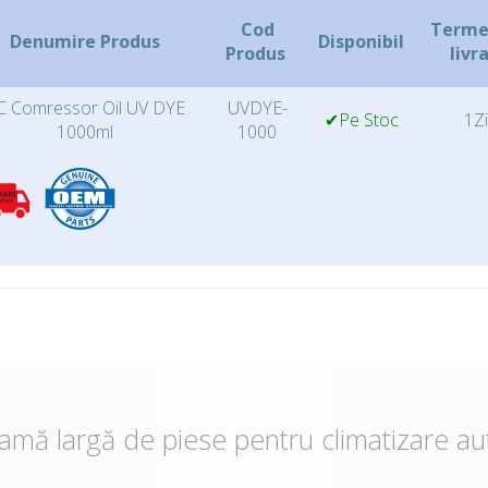
Cod
Terme
Denumire Produs
Disponibil
Produs
livr
C Comressor Oil UV DYE
UVDYE-
✔Pe Stoc
1Zi
1000ml
1000
amă largă de piese pentru climatizare au