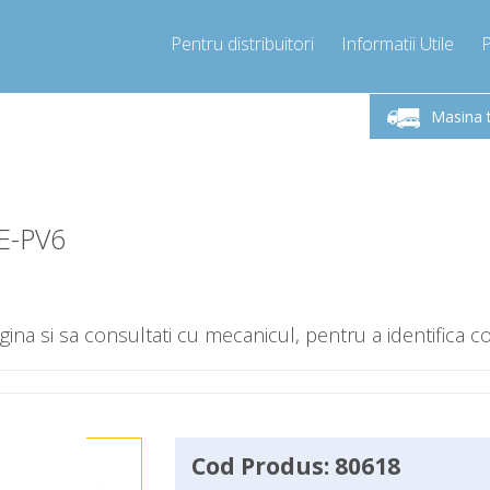
Pentru distribuitori
Informatii Utile
-Vineri 9.00 -17.00
Sunati Acum!
Luni-V
+40755060481
Masina 
+40755060481
pressor-express.ro
info@comp
E-PV6
gina si sa consultati cu mecanicul, pentru a identifica c
Cod Produs: 80618