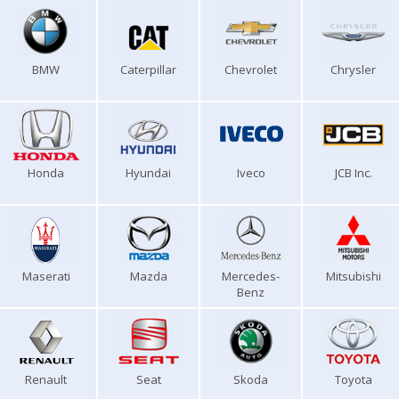
BMW
Caterpillar
Chevrolet
Chrysler
Honda
Hyundai
Iveco
JCB Inc.
Maserati
Mazda
Mercedes-
Mitsubishi
Benz
Renault
Seat
Skoda
Toyota