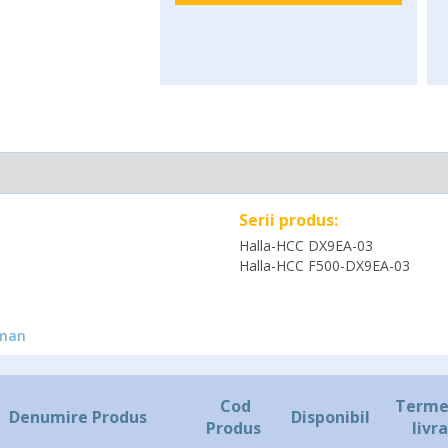
Serii produs:
Halla-HCC DX9EA-03
Halla-HCC F500-DX9EA-03
man
Cod
Terme
Denumire Produs
Disponibil
Produs
livr