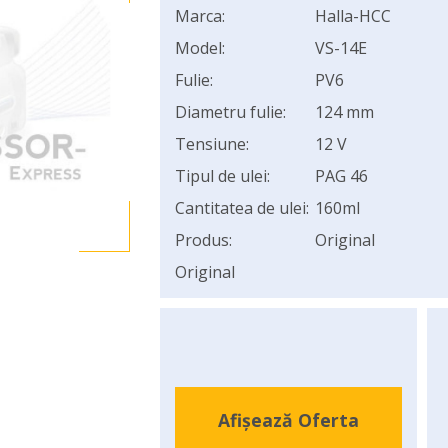
Marca:
Halla-HCC
Model:
VS-14E
Fulie:
PV6
Diametru fulie:
124 mm
Tensiune:
12 V
Tipul de ulei:
PAG 46
Cantitatea de ulei:
160ml
Produs:
Original
Original
Afișează Oferta