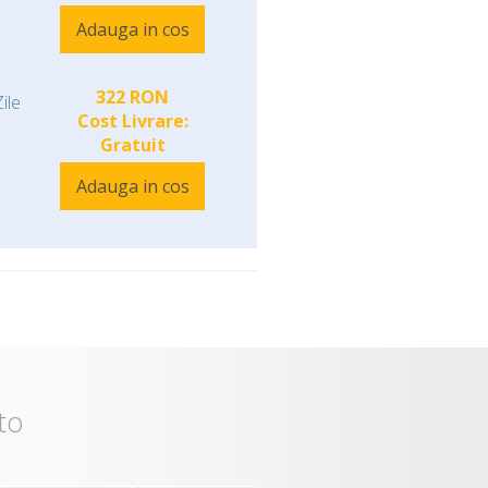
Adauga in cos
322 RON
ile
Cost Livrare:
Gratuit
Adauga in cos
to