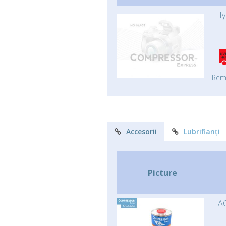
Hy
Rem
Accesorii
Lubrifianți
Picture
AC