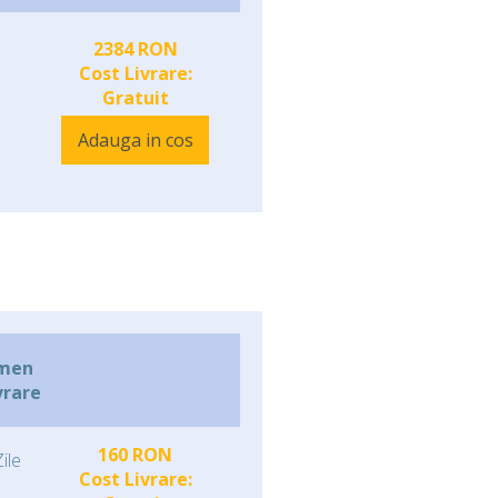
2384 RON
Cost Livrare:
Gratuit
Adauga in cos
men
vrare
160 RON
ile
Cost Livrare: