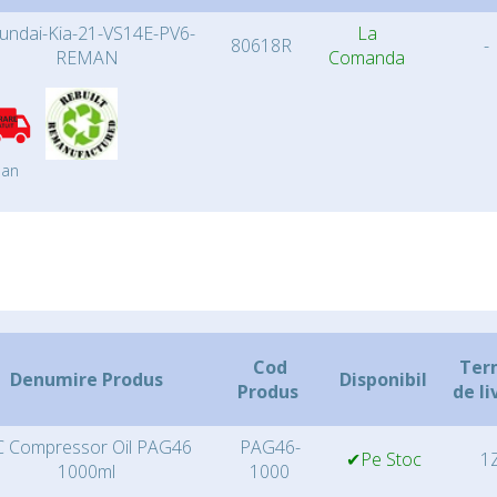
undai-Kia-21-VS14E-PV6-
La
80618R
-
REMAN
Comanda
an
Cod
Ter
Denumire Produs
Disponibil
Produs
de li
 Compressor Oil PAG46
PAG46-
✔Pe Stoc
1Z
1000ml
1000