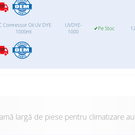
C Comressor Oil UV DYE
UVDYE-
✔Pe Stoc
1Z
1000ml
1000
amă largă de piese pentru climatizare au