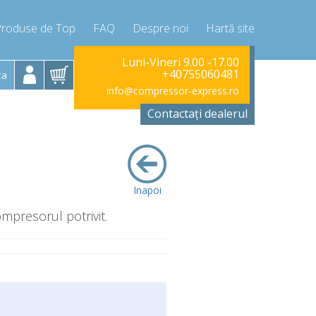
Produse de Top
FAQ
Despre noi
Hartă site
Sunati Acum!
Luni-Vineri 9.00 -17.00
+40755060481
ta
+40755060481
info@compressor-express.ro
Contactați dealerul
Inapoi
ompresorul potrivit.