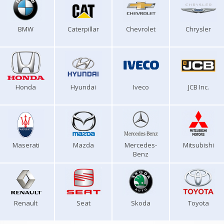
BMW
Caterpillar
Chevrolet
Chrysler
Honda
Hyundai
Iveco
JCB Inc.
Maserati
Mazda
Mercedes-
Mitsubishi
Benz
Renault
Seat
Skoda
Toyota