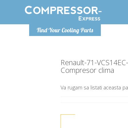
Luni-Vineri 9.00 -17.00
Find Your Cooling Parts
+40755060481
info@compressor-express.ro
Renault-71-VCS14EC
Compresor clima
Va rugam sa listati aceasta pa