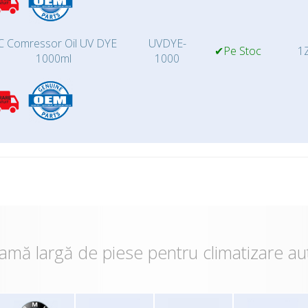
C Comressor Oil UV DYE
UVDYE-
✔Pe Stoc
1Z
1000ml
1000
amă largă de piese pentru climatizare au