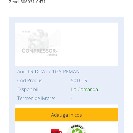
Zexel 506031-0471
Audi-09-DCW17-1GA-REMAN
Cod Produs:
50101R
Disponibil:
La Comanda
Termen de livrare:
-
Adauga in cos