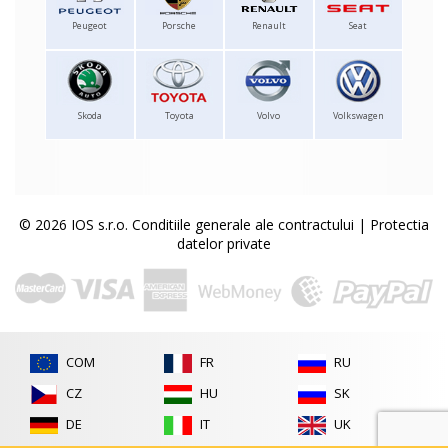
Peugeot
Porsche
Renault
Seat
Skoda
Toyota
Volvo
Volkswagen
© 2026 IOS s.r.o.
Conditiile generale ale contractului
|
Protectia
datelor private
COM
FR
RU
CZ
HU
SK
DE
IT
UK