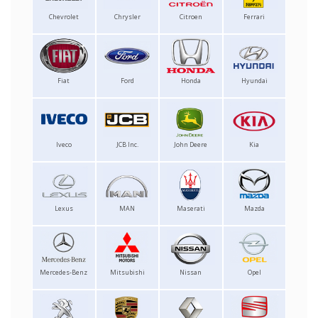
Chevrolet
Chrysler
Citroen
Ferrari
Fiat
Ford
Honda
Hyundai
Iveco
JCB Inc.
John Deere
Kia
Lexus
MAN
Maserati
Mazda
Mercedes-Benz
Mitsubishi
Nissan
Opel