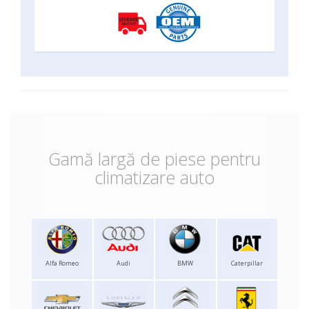
Gamă largă de piese pentru
climatizare auto
Alfa Romeo
Audi
BMW
Caterpillar