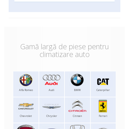
Gamă largă de piese pentru
climatizare auto
Alfa Romeo
Audi
BMW
Caterpillar
Chevrolet
Chrysler
Citroen
Ferrari