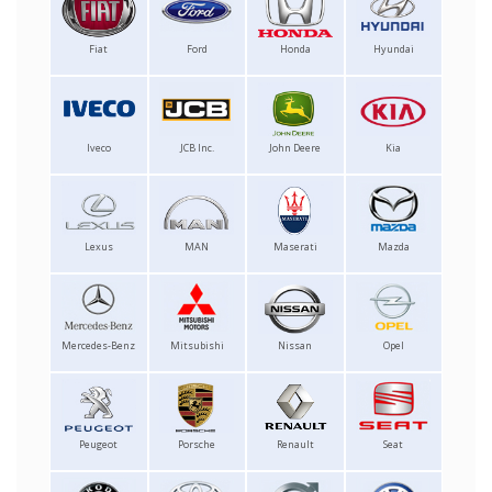
Fiat
Ford
Honda
Hyundai
Iveco
JCB Inc.
John Deere
Kia
Lexus
MAN
Maserati
Mazda
Mercedes-Benz
Mitsubishi
Nissan
Opel
Peugeot
Porsche
Renault
Seat