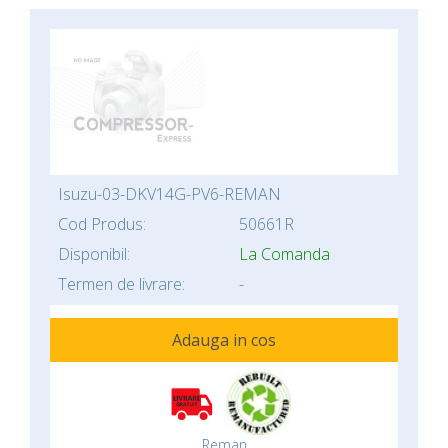
Isuzu-03-DKV14G-PV6-REMAN
Cod Produs:
50661R
Disponibil:
La Comanda
Termen de livrare:
-
Adauga in cos
Reman