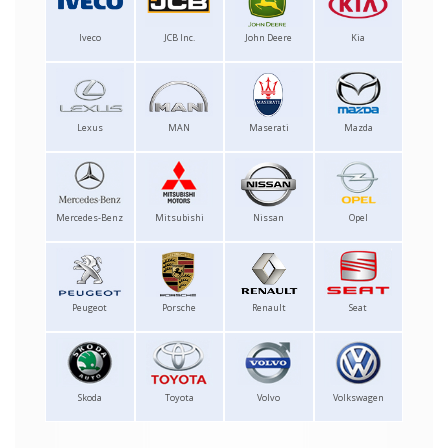
Iveco
JCB Inc.
John Deere
Kia
Lexus
MAN
Maserati
Mazda
Mercedes-Benz
Mitsubishi
Nissan
Opel
Peugeot
Porsche
Renault
Seat
Skoda
Toyota
Volvo
Volkswagen