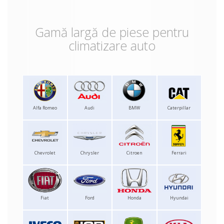
Gamă largă de piese pentru
climatizare auto
Alfa Romeo
Audi
BMW
Caterpillar
Chevrolet
Chrysler
Citroen
Ferrari
Fiat
Ford
Honda
Hyundai