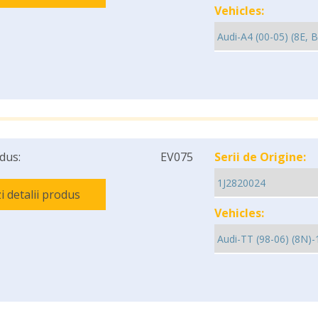
Vehicles:
dus:
EV075
Serii de Origine:
i detalii produs
Vehicles: