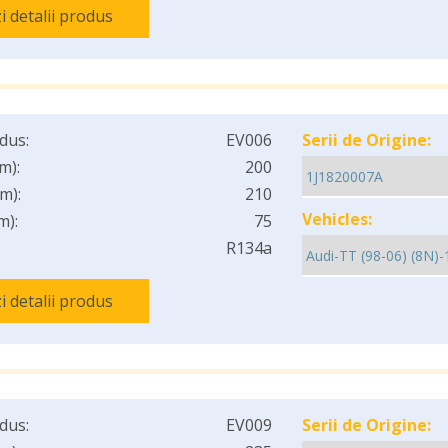
i detalii produs
dus:
EV006
Serii de Origine:
m):
200
m):
210
Vehicles:
m):
75
R134a
i detalii produs
dus:
EV009
Serii de Origine: