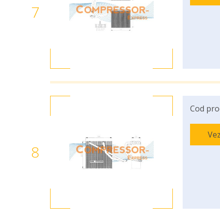
7
Cod pro
Vez
8