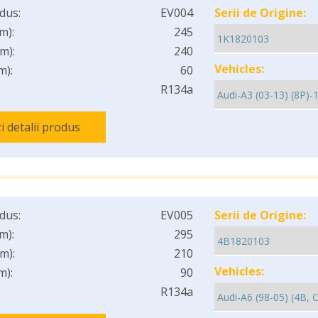
dus:
EV004
Serii de Origine:
m):
245
m):
240
Vehicles:
m):
60
R134a
i detalii produs
dus:
EV005
Serii de Origine:
m):
295
m):
210
Vehicles:
m):
90
R134a