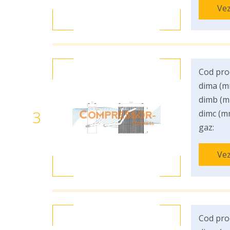
Vez
Cod pro
dima (m
dimb (m
3
dimc (m
gaz:
Vez
Cod pro