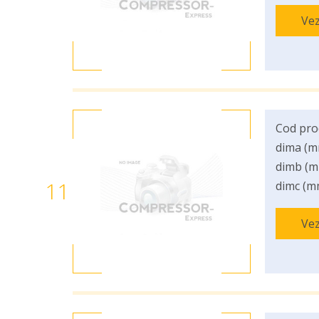
Vez
Cod pro
dima (m
dimb (m
11
dimc (m
Vez