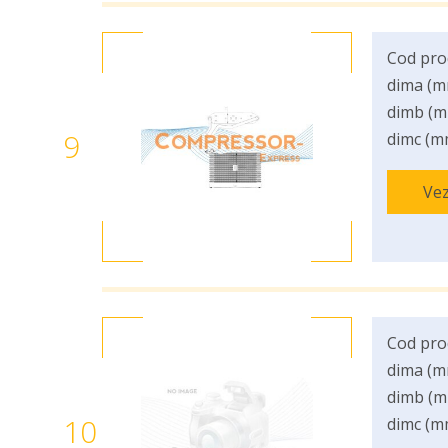
Cod pro
dima (m
dimb (m
9
dimc (m
Vez
Cod pro
dima (m
dimb (m
10
dimc (m