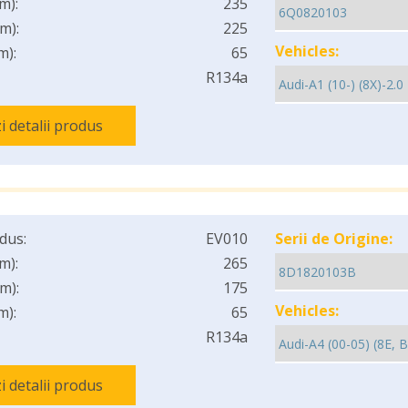
m):
235
m):
225
Vehicles:
m):
65
R134a
i detalii produs
dus:
EV010
Serii de Origine:
m):
265
m):
175
Vehicles:
m):
65
R134a
i detalii produs