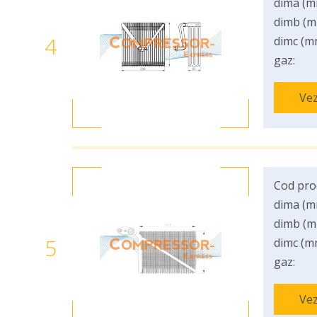
dima (m
dimb (m
4
dimc (m
gaz:
Vez
Cod pro
dima (m
dimb (m
5
dimc (m
gaz:
Vez