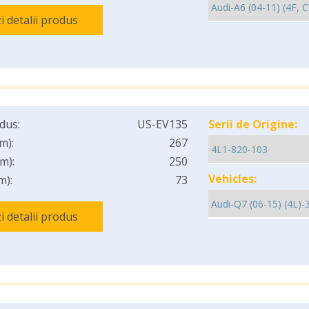
i detalii produs
dus:
US-EV135
Serii de Origine:
m):
267
m):
250
Vehicles:
m):
73
i detalii produs