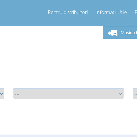
Pentru distribuitori
Informatii Utile
-Vineri 9.00 -17.00
Sunati Acum!
Luni-V
+40755060481
Masina 
+40755060481
pressor-express.ro
info@comp