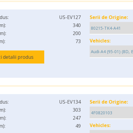
dus:
US-EV127
Serii de Origine:
m):
340
m):
200
Vehicles:
m):
73
i detalii produs
dus:
US-EV134
Serii de Origine:
m):
303
m):
247
Vehicles:
m):
49