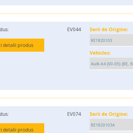
dus:
EV044
Serii de Origine:
i detalii produs
Vehicles:
dus:
EV074
Serii de Origine:
i detalii produs