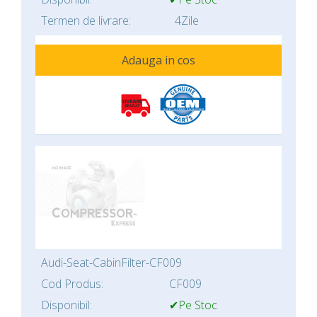
Termen de livrare:
4Zile
Adauga in cos
Audi-Seat-CabinFilter-CF009
Cod Produs:
CF009
Disponibil:
✔Pe Stoc