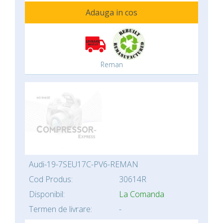
Adauga in cos
Reman
Audi-19-7SEU17C-PV6-REMAN
Cod Produs:
30614R
Disponibil:
La Comanda
Termen de livrare:
-