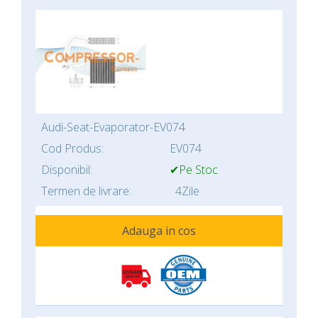
Audi-Seat-Evaporator-EV074
Cod Produs:
EV074
Disponibil:
✔Pe Stoc
Termen de livrare:
4Zile
Adauga in cos