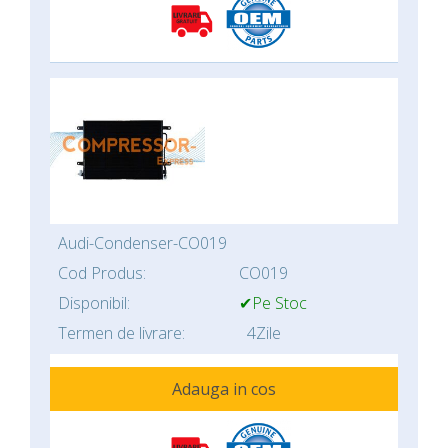
Audi-Condenser-CO019
Cod Produs:
CO019
Disponibil:
✔Pe Stoc
Termen de livrare:
4Zile
Adauga in cos