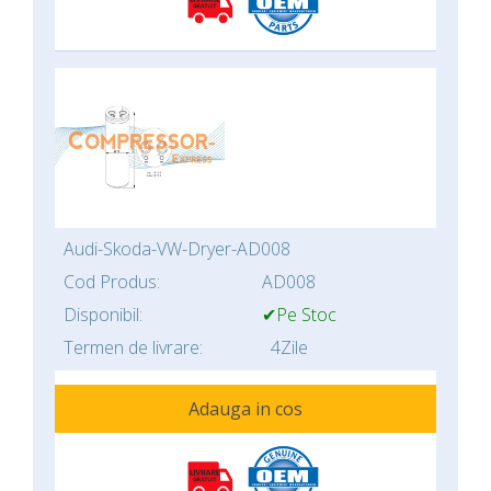
Audi-Skoda-VW-Dryer-AD008
Cod Produs:
AD008
Disponibil:
✔Pe Stoc
Termen de livrare:
4Zile
Adauga in cos