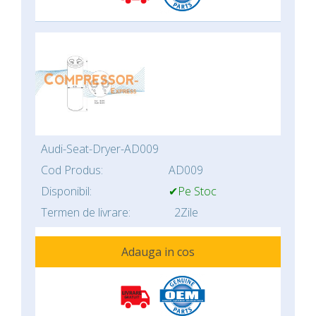
Audi-Seat-Dryer-AD009
Cod Produs:
AD009
Disponibil:
✔Pe Stoc
Termen de livrare:
2Zile
Adauga in cos