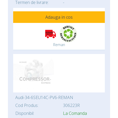
Termen de livrare:
-
Adauga in cos
Reman
Audi-34-6SEU14C-PV6-REMAN
Cod Produs:
306223R
Disponibil:
La Comanda