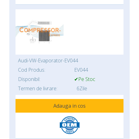
Audi-VW-Evaporator-EV044
Cod Produs:
EV044
Disponibil:
✔Pe Stoc
Termen de livrare:
6Zile
Adauga in cos