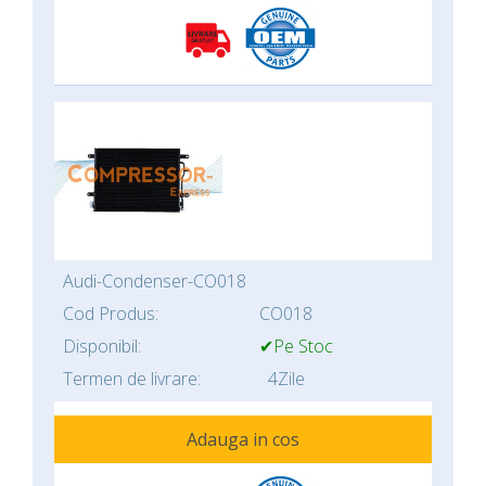
Audi-Condenser-CO018
Cod Produs:
CO018
Disponibil:
✔Pe Stoc
Termen de livrare:
4Zile
Adauga in cos