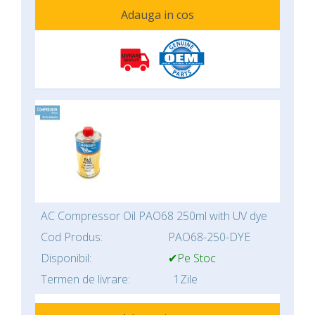
Adauga in cos
AC Compressor Oil PAO68 250ml with UV dye
Cod Produs:
PAO68-250-DYE
Disponibil:
✔Pe Stoc
Termen de livrare:
1Zile