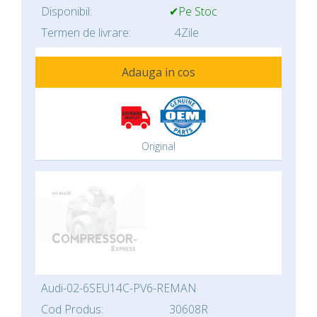
Disponibil:
✔Pe Stoc
Termen de livrare:
4Zile
Adauga in cos
Original
Audi-02-6SEU14C-PV6-REMAN
Cod Produs:
30608R