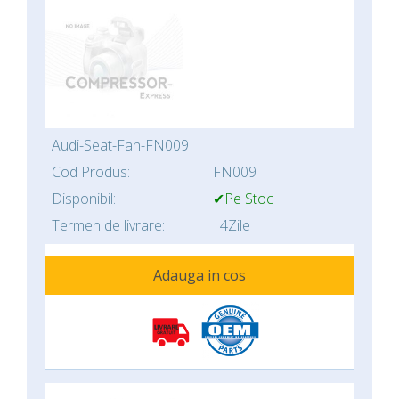
Audi-Seat-Fan-FN009
Cod Produs:
FN009
Disponibil:
✔Pe Stoc
Termen de livrare:
4Zile
Adauga in cos