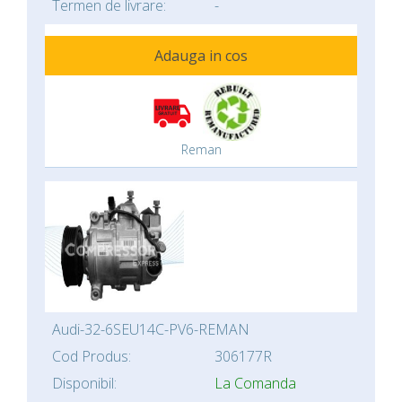
Termen de livrare:
-
Adauga in cos
Reman
Audi-32-6SEU14C-PV6-REMAN
Cod Produs:
306177R
Disponibil:
La Comanda