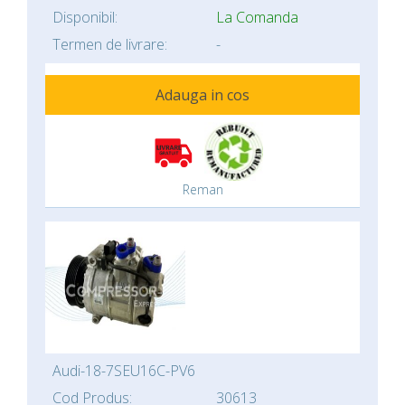
Disponibil:
La Comanda
Termen de livrare:
-
Adauga in cos
Reman
Audi-18-7SEU16C-PV6
Cod Produs:
30613