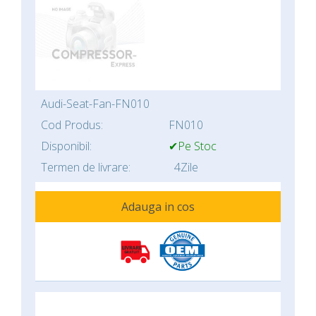
Audi-Seat-Fan-FN010
Cod Produs:
FN010
Disponibil:
✔Pe Stoc
Termen de livrare:
4Zile
Adauga in cos