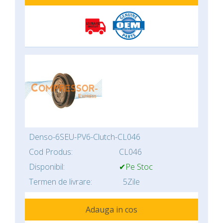
Denso-6SEU-PV6-Clutch-CL046
Cod Produs:
CL046
Disponibil:
✔Pe Stoc
Termen de livrare:
5Zile
Adauga in cos