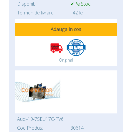
Disponibil:
✔Pe Stoc
Termen de livrare:
4Zile
Adauga in cos
Original
Audi-19-7SEU17C-PV6
Cod Produs:
30614