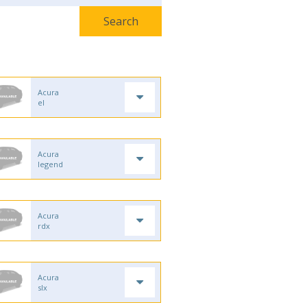
Acura
el
Acura
legend
Acura
rdx
Acura
slx