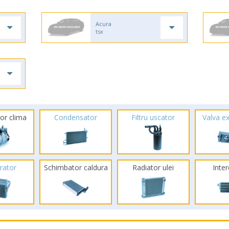
Acura
tsx
or clima
Condensator
Filtru uscator
Valva e
rator
Schimbator caldura
Radiator ulei
Inte