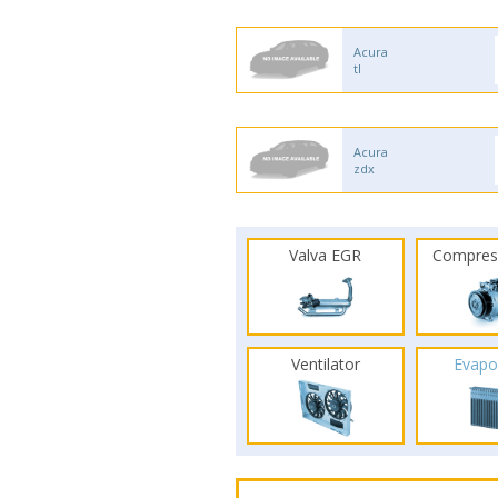
Acura
tl
Acura
zdx
Valva EGR
Compres
Ventilator
Evapo