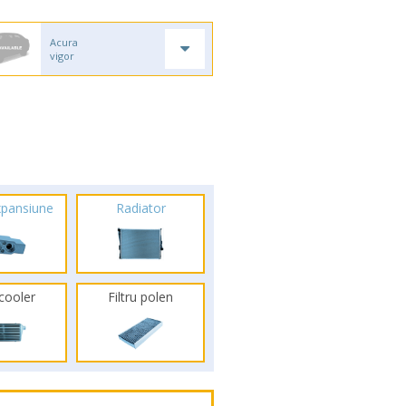
Acura
vigor
xpansiune
Radiator
rcooler
Filtru polen