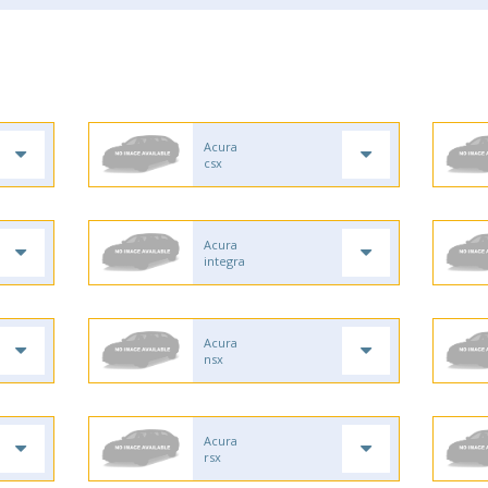
Acura
csx
Acura
integra
Acura
nsx
Acura
rsx