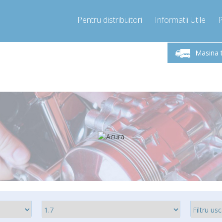
Pentru distribuitori
Informatii Utile
-Vineri 9.00 -17.00
Sunati Acum!
Luni-V
+40755060481
Masina 
+40755060481
pressor-express.ro
info@comp