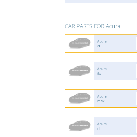
CAR PARTS FOR Acura
Acura
cl
Acura
ilx
Acura
mdx
Acura
rl