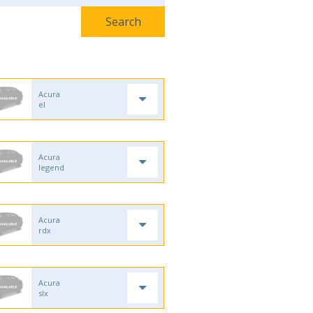
Acura
el
Acura
legend
Acura
rdx
Acura
slx