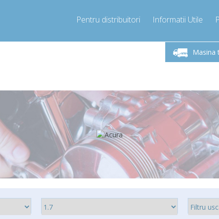
Pentru distribuitori
Informatii Utile
-Vineri 9.00 -17.00
Sunati Acum!
Luni-V
+40755060481
Masina 
+40755060481
pressor-express.ro
info@comp