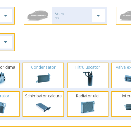
Acura
tsx
or clima
Condensator
Filtru uscator
Valva e
rator
Schimbator caldura
Radiator ulei
Inte