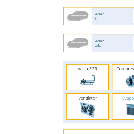
Acura
tl
Acura
zdx
Valva EGR
Compres
Ventilator
Evapo