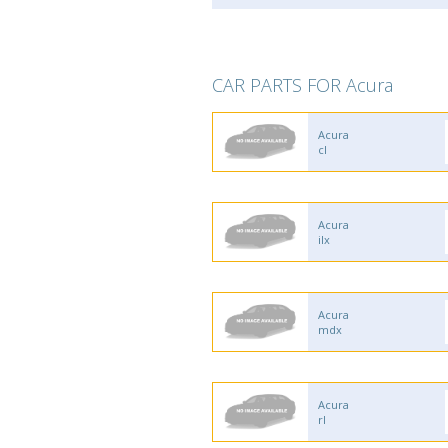
CAR PARTS FOR Acura
Acura
cl
Acura
ilx
Acura
mdx
Acura
rl