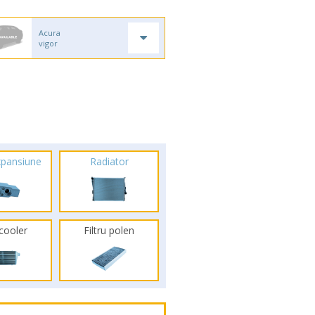
Acura
vigor
xpansiune
Radiator
rcooler
Filtru polen