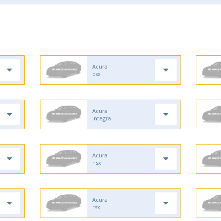
Acura
csx
Acura
integra
Acura
nsx
Acura
rsx