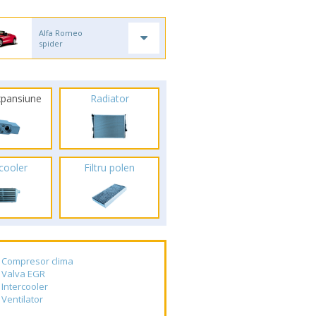
Alfa Romeo
spider
xpansiune
Radiator
rcooler
Filtru polen
Compresor clima
Valva EGR
Intercooler
Ventilator