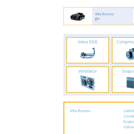
Alfa Romeo
gtv
Valva EGR
Compres
Ventilator
Evapo
Alfa Romeo
cabin
Cond
Evapo
Valva