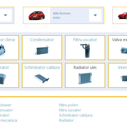
Alfa Romeo
mito
or clima
Condensator
Filtru uscator
Valva e
rator
Schimbator caldura
Radiator ulei
Inte
blower
Filtru polen
ensator
Filtru uscator
rator
Schimbator caldura
 mecanica
Radiator