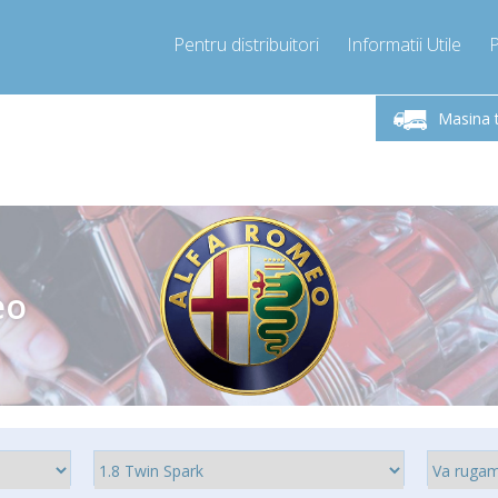
Pentru distribuitori
Informatii Utile
-Vineri 9.00 -17.00
Sunati Acum!
Luni-V
+40755060481
Masina 
+40755060481
pressor-express.ro
info@comp
eo