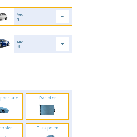
Audi
q3
Audi
r8
xpansiune
Radiator
rcooler
Filtru polen