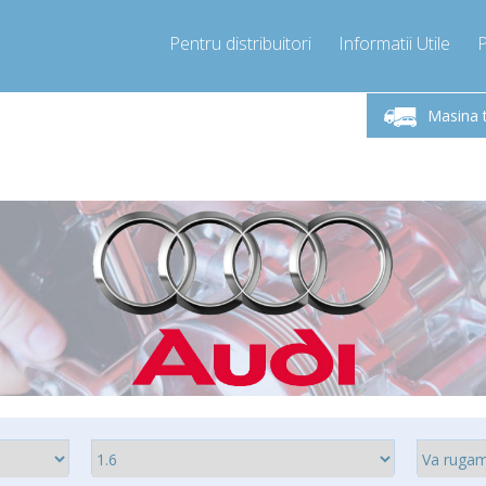
Pentru distribuitori
Informatii Utile
-Vineri 9.00 -17.00
Sunati Acum!
Luni-V
+40755060481
Masina 
+40755060481
pressor-express.ro
info@comp