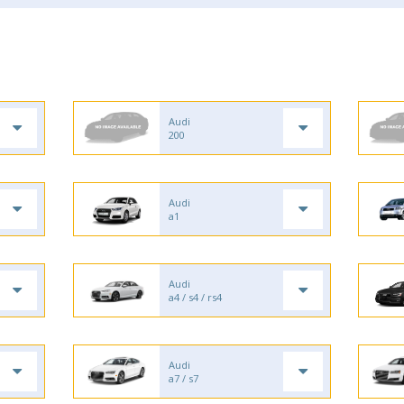
Audi
200
Audi
a1
Audi
a4 / s4 / rs4
Audi
a7 / s7