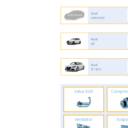
Audi
cabriolet
Audi
q5
Audi
tt / ttrs
Valva EGR
Compres
Ventilator
Evapo