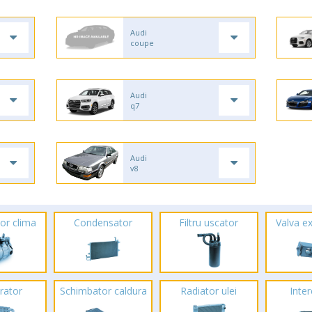
Audi
coupe
Audi
q7
Audi
v8
or clima
Condensator
Filtru uscator
Valva e
rator
Schimbator caldura
Radiator ulei
Inte