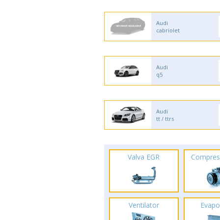
Audi
cabriolet
Audi
q5
Audi
tt / ttrs
Valva EGR
Compres
Ventilator
Evapo