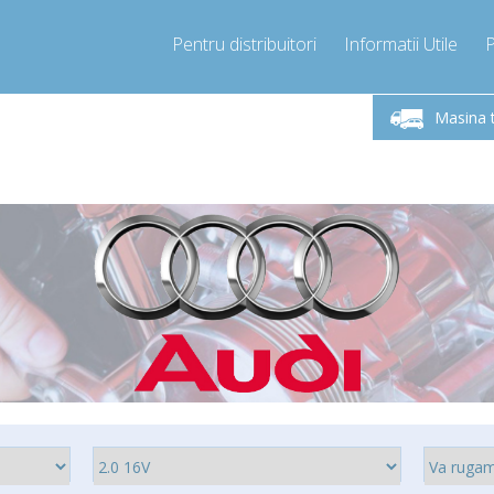
Pentru distribuitori
Informatii Utile
-Vineri 9.00 -17.00
Sunati Acum!
Luni-V
+40755060481
Masina 
+40755060481
pressor-express.ro
info@comp