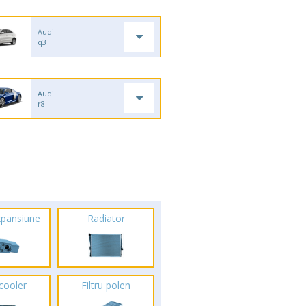
Audi
q3
Audi
r8
xpansiune
Radiator
rcooler
Filtru polen