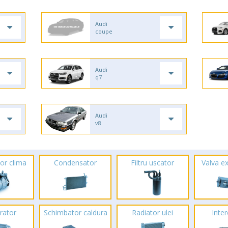
Audi
coupe
Audi
q7
Audi
v8
or clima
Condensator
Filtru uscator
Valva e
rator
Schimbator caldura
Radiator ulei
Inte