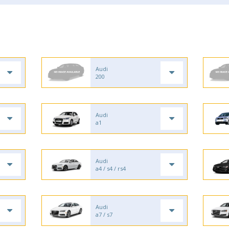
Audi
200
Audi
a1
Audi
a4 / s4 / rs4
Audi
a7 / s7